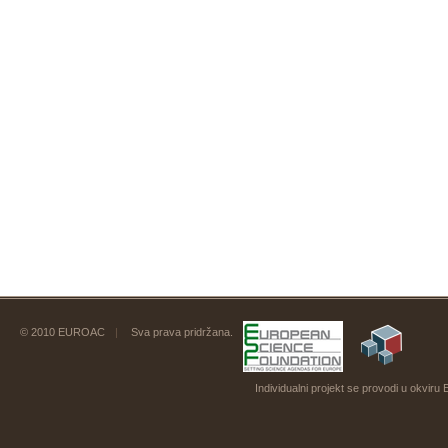
© 2010 EUROAC
|
Sva prava pridržana.
Individualni projekt se provodi u okvi