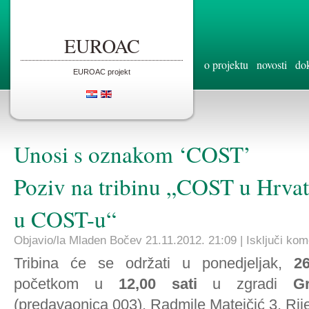
EUROAC
o projektu
novosti
do
EUROAC projekt
Unosi s oznakom ‘COST’
Poziv na tribinu „COST u Hrvat
u COST-u“
Objavio/la Mladen Bočev 21.11.2012. 21:09 |
Isključi ko
Tribina će se održati u ponedjeljak,
2
početkom u
12,00 sati
u zgradi
G
(predavaonica 003), Radmile Matejčić 3, Rij