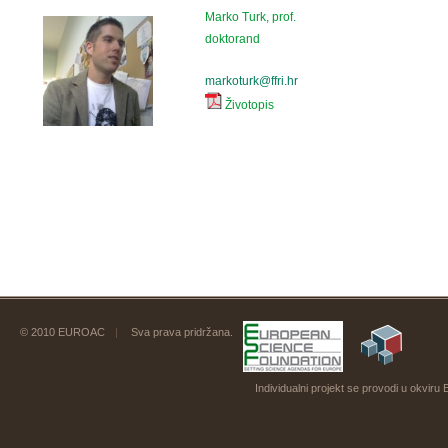
Marko Turk, prof.
doktorand
markoturk@ffri.hr
Životopis
© 2010 EUROAC
|
Sva prava pridržana.
Individualni projekt se provodi u okvi