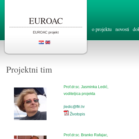
EUROAC
o projektu
novosti
do
EUROAC projekt
Projektni tim
Prof.dr.sc. Jasminka Ledić,
voditeljica projekta
jledic@ffri.hr
Životopis
Prof.dr.sc. Branko Rafajac,