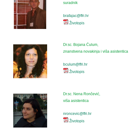
suradnik
brafajac@ffri.hr
Životopis
Dr.sc. Bojana Ćulum,
znanstvena novakinja i viša asistentica
bculum@ffri.hr
Životopis
Dr.sc. Nena Rončević,
viša asistentica
nroncevic@ffri.hr
Životopis